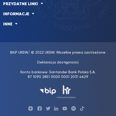
PRZYDATNE LINKI
INFORMACJE
INNE
BKiP UKSW
/ © 2022 UKSW. Wszelkie prawa zastrzeżone.
Deklaracja dostępności
Konto bankowe: Santander Bank Polska S.A.
87 1090 2851 0000 0001 2031 4629
Profil
Profil
Profil
Profil
UKSW
Profil
UKSW
UKSW
UKSW
UKSW
UKSW
YouTube
UKSW
TikTok