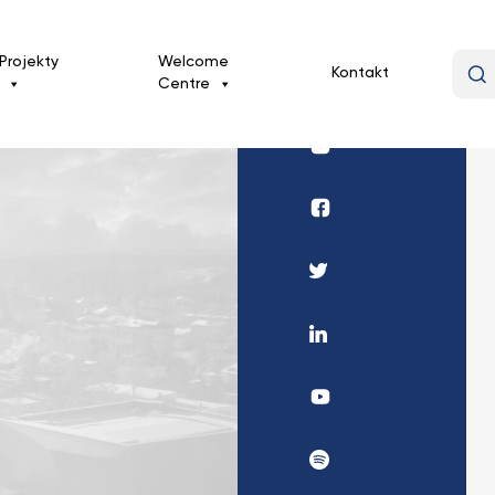
Projekty
Welcome
Kontakt
Centre
Profil
UKSW
Instagram
Profil
DWM
UKSW
Profil
Facebook
UKSW
Twitter
Profil
UKSW
Linkedin
UKSW
YouTube
UKSW
Spotify