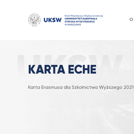
Przejdź
do
treści
O
Karta ECHE
Strona Główna
Erasmus+
KARTA ECHE
Karta Erasmusa dla Szkolnictwa Wyższego 2021