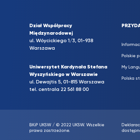
Dział Współpracy
PRZYDA
Międzynarodowej
ul. Wóycickiego 1/3, 01-938
Informac
Warszawa
Polskie 
Uniwersytet Kardynała Stefana
My Lang
Wyszyńskiego w Warszawie
Polska s
ul. Dewajtis 5, 01-815 Warszawa
tel. centrala
22 561 88 00
BKiP UKSW
/ © 2022 UKSW. Wszelkie
Deklarac
prawa zastrzeżone.
dostępn