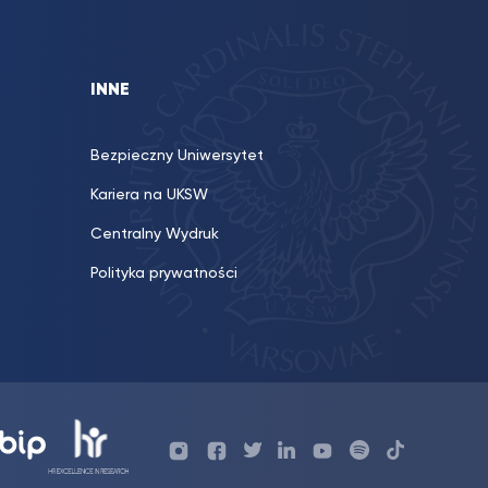
INNE
Bezpieczny Uniwersytet
Kariera na UKSW
Centralny Wydruk
Polityka prywatności
Profil
Profil
Profil
Profil
UKSW
Profil
UKSW
UKSW
UKSW
UKSW
UKSW
YouTube
UKSW
TikTok
Instagram
Facebook
Twitter
Linkedin
YouTube