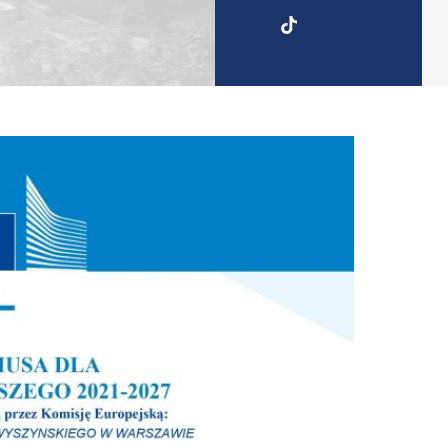
UKSW
TikTok