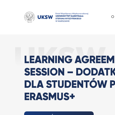
Przejdź
do
treści
O
Learning Agree
Strona Główna
Aktualności
LEARNING AGREEM
SESSION – DODAT
DLA STUDENTÓW 
ERASMUS+