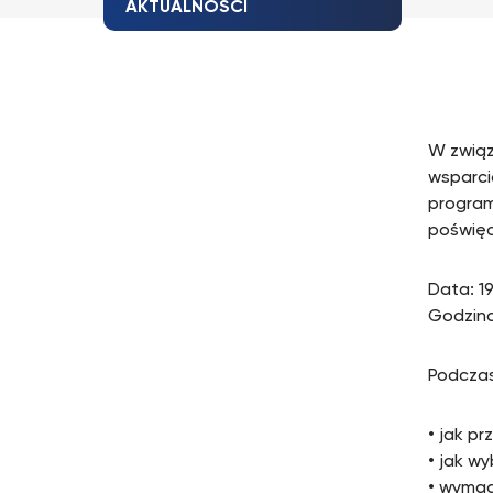
AKTUALNOŚCI
W związ
wsparci
program
poświęc
Data: 1
Godzina
Podczas
• jak p
• jak w
• wymag