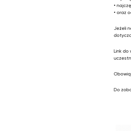
• najcz
• oraz 
Jeżeli 
dotyczą
Link do
uczestn
Obowiąz
Do zoba