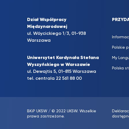
Dział Współpracy
PRZYDA
Międzynarodowej
ul. Wóycickiego 1/3, 01-938
Informac
Warszawa
Polskie 
Uniwersytet Kardynała Stefana
My Lang
Wyszyńskiego w Warszawie
Polska s
ul. Dewajtis 5, 01-815 Warszawa
tel. centrala
22 561 88 00
BKiP UKSW
/ © 2022 UKSW. Wszelkie
Deklarac
prawa zastrzeżone.
dostępn