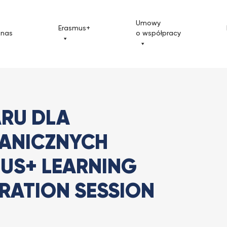
Umowy
Erasmus+
 nas
o współpracy
naru dla studentów zagranicznych...
ARU DLA
ANICZNYCH
US+ LEARNING
RATION SESSION