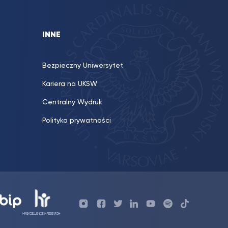
INNE
Bezpieczny Uniwersytet
Kariera na UKSW
Centralny Wydruk
Polityka prywatności
Profil
Profil
Profil
Profil
UKSW
Profil
UKSW
UKSW
UKSW
UKSW
UKSW
YouTube
UKSW
TikTok
Instagram
Facebook
Twitter
Linkedin
YouTube