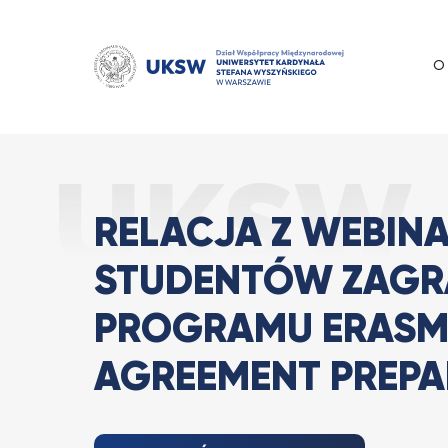
Przejdź
do
treści
O
Relacja z webi
Strona Główna
Aktualności
RELACJA Z WEBIN
STUDENTÓW ZAGR
PROGRAMU ERASM
AGREEMENT PREPA