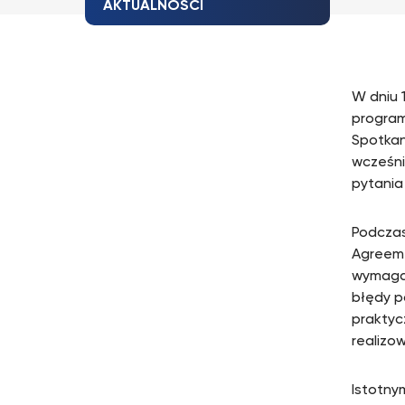
AKTUALNOŚCI
W dniu 
program
Spotkan
wcześni
pytania
Podczas
Agreem
wymagan
błędy p
praktyc
realizo
Istotny