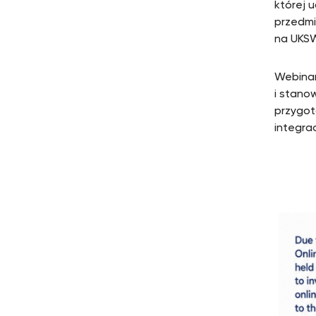
której 
przedmi
na UKS
Webinar
i stano
przygot
integra