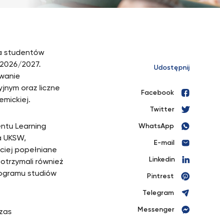
la studentów
 2026/2027.
Udostępnij
owanie
jnym oraz liczne
Facebook
mickiej.
Twitter
ntu Learning
WhatsApp
a UKSW,
E-mail
ciej popełniane
Linkedin
otrzymali również
ogramu studiów
Pintrest
Telegram
Messenger
czas