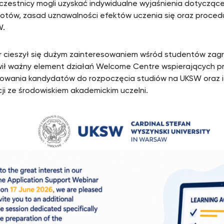
uczestnicy mogli uzyskać indywidualne wyjaśnienia dotycząc
otów, zasad uznawalności efektów uczenia się oraz proced
W.
 cieszył się dużym zainteresowaniem wśród studentów zag
wił ważny element działań Welcome Centre wspierających p
owania kandydatów do rozpoczęcia studiów na UKSW oraz i
cji ze środowiskiem akademickim uczelni.