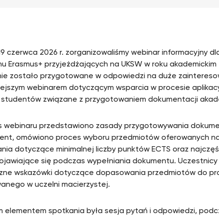
19 czerwca 2026 r. zorganizowaliśmy webinar informacyjny d
u Erasmus+ przyjeżdżających na UKSW w roku akademickim
ie zostało przygotowane w odpowiedzi na duże zainteres
ejszym webinarem dotyczącym wsparcia w procesie aplikacy
 studentów związane z przygotowaniem dokumentacji akade
 webinaru przedstawiono zasady przygotowywania dokume
ent, omówiono proces wyboru przedmiotów oferowanych n
ia dotyczące minimalnej liczby punktów ECTS oraz najczęś
ojawiające się podczas wypełniania dokumentu. Uczestnicy 
zne wskazówki dotyczące dopasowania przedmiotów do pr
wanego w uczelni macierzystej.
m elementem spotkania była sesja pytań i odpowiedzi, pod