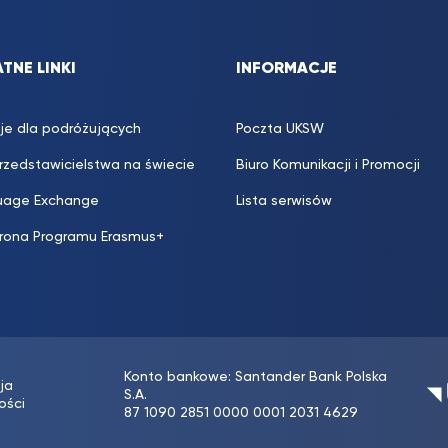
TNE LINKI
INFORMACJE
je dla podróżujących
Poczta UKSW
przedstawicielstwa na świecie
Biuro Komunikacji i Promocji
uage Exchange
Lista serwisów
trona Programu Erasmus+
Konto bankowe: Santander Bank Polska
ja
S.A.
ości
87 1090 2851 0000 0001 2031 4629