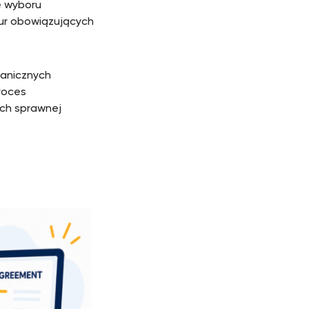
e wyboru
ur obowiązujących
ranicznych
roces
ch sprawnej