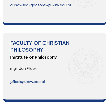
a.lisowska-gaczorek@uksw.edu.pl
FACULTY OF CHRISTIAN
PHILOSOPHY
Institute of Philosophy
mgr Jan Filcek
j.filcek@uksw.edu.pl