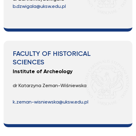
b.dzwigala@uksw.edu.pl
FACULTY OF HISTORICAL
SCIENCES
Institute of Archeology
dr Katarzyna Zeman-Wiśniewska
k.zeman-wisniewska@uksw.edu.pl