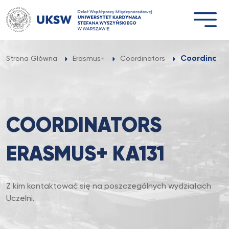
Przejdź
do
treści
Coordinato
Strona Główna
Erasmus+
Coordinators
COORDINATORS
ERASMUS+ KA131
Z kim kontaktować się na poszczególnych wydziałach
Uczelni.